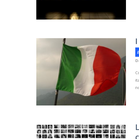
I
E
D
Co
it
n
L