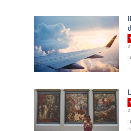
I
d
D
Il
L
D
L'
m