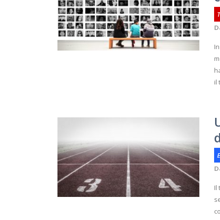
D
In
me
ha
il
E
D
Il
se
c