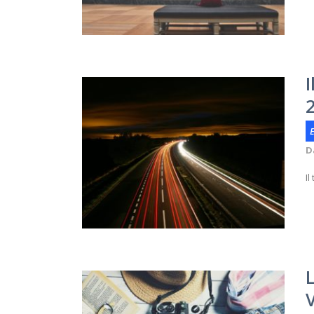
I
E
D
Il
L
V