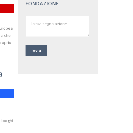
FONDAZIONE
 europea
oci che
proprio
a
i borghi