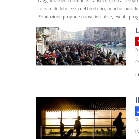
l'aggiornamento di dati e statistiche, ma al tempo 
forza e di debolezza del territorio, nonché individu
Fondazione propone nuove iniziative, eventi, proge
D
Co
L
I
E
D
L'