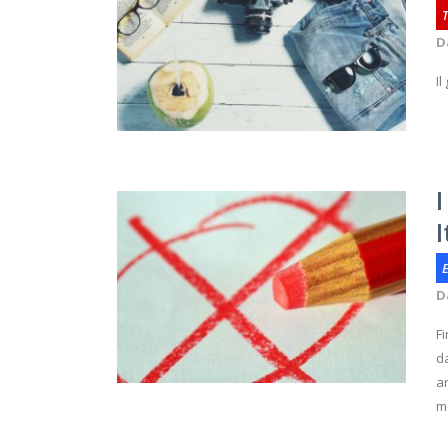
D
Il
E
D
Fi
da
an
m