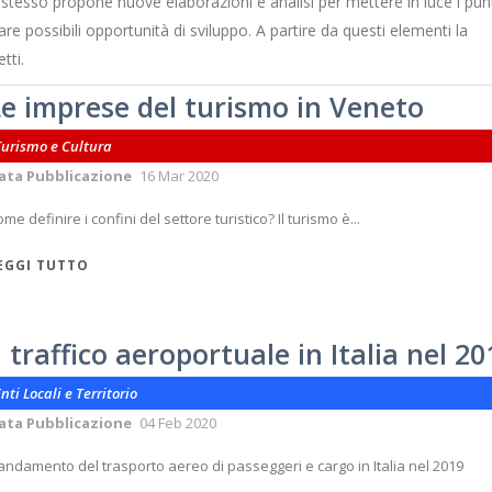
stesso propone nuove elaborazioni e analisi per mettere in luce i punt
are possibili opportunità di sviluppo. A partire da questi elementi la
tti.
Le imprese del turismo in Veneto
Turismo e Cultura
ata Pubblicazione
16 Mar 2020
me definire i confini del settore turistico? Il turismo è...
EGGI TUTTO
l traffico aeroportuale in Italia nel 20
nti Locali e Territorio
ata Pubblicazione
04 Feb 2020
andamento del trasporto aereo di passeggeri e cargo in Italia nel 2019