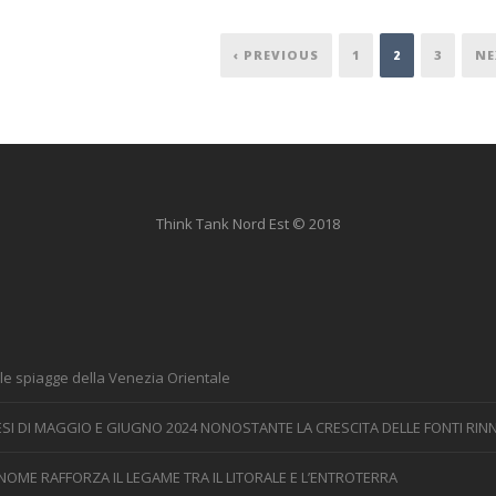
‹ PREVIOUS
1
2
3
NE
Think Tank Nord Est © 2018
le spiagge della Venezia Orientale
 MESI DI MAGGIO E GIUGNO 2024 NONOSTANTE LA CRESCITA DELLE FONTI RINN
NOME RAFFORZA IL LEGAME TRA IL LITORALE E L’ENTROTERRA