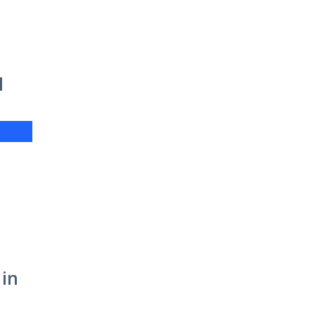
l
 in