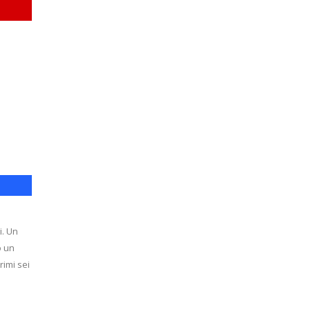
i. Un
o un
rimi sei