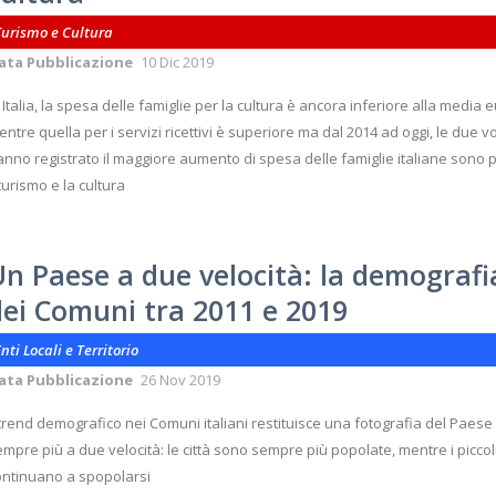
Turismo e Cultura
ata Pubblicazione
10 Dic 2019
 Italia, la spesa delle famiglie per la cultura è ancora inferiore alla media
ntre quella per i servizi ricettivi è superiore ma dal 2014 ad oggi, le due v
nno registrato il maggiore aumento di spesa delle famiglie italiane sono 
 turismo e la cultura
Un Paese a due velocità: la demografi
dei Comuni tra 2011 e 2019
nti Locali e Territorio
ata Pubblicazione
26 Nov 2019
 trend demografico nei Comuni italiani restituisce una fotografia del Paese
mpre più a due velocità: le città sono sempre più popolate, mentre i piccol
ontinuano a spopolarsi