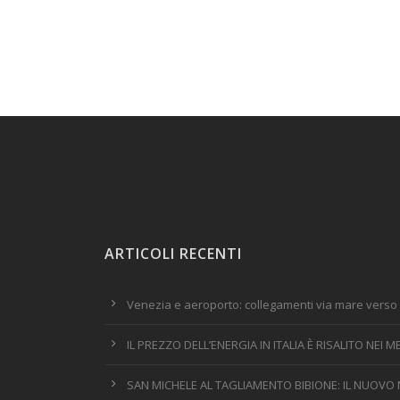
ARTICOLI RECENTI
Venezia e aeroporto: collegamenti via mare verso 
IL PREZZO DELL’ENERGIA IN ITALIA È RISALITO NEI
SAN MICHELE AL TAGLIAMENTO BIBIONE: IL NUOVO 