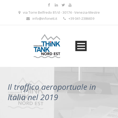
via Torre Belfredo 81/d - 30174 - Venezia-Mestre
info@infonett.it
+39 041-2386659
Il traffico aeroportuale in
Italia nel 2019