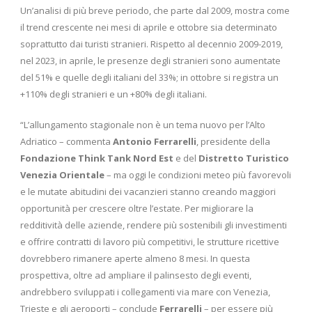
Un’analisi di più breve periodo, che parte dal 2009, mostra come
il trend crescente nei mesi di aprile e ottobre sia determinato
soprattutto dai turisti stranieri. Rispetto al decennio 2009-2019,
nel 2023, in aprile, le presenze degli stranieri sono aumentate
del 51% e quelle degli italiani del 33%; in ottobre si registra un
+110% degli stranieri e un +80% degli italiani.
“L’allungamento stagionale non è un tema nuovo per l’Alto
Adriatico – commenta
Antonio Ferrarelli
, presidente della
Fondazione Think Tank Nord Est
e del
Distretto Turistico
Venezia Orientale
– ma oggi le condizioni meteo più favorevoli
e le mutate abitudini dei vacanzieri stanno creando maggiori
opportunità per crescere oltre l’estate. Per migliorare la
redditività delle aziende, rendere più sostenibili gli investimenti
e offrire contratti di lavoro più competitivi, le strutture ricettive
dovrebbero rimanere aperte almeno 8 mesi. In questa
prospettiva, oltre ad ampliare il palinsesto degli eventi,
andrebbero sviluppati i collegamenti via mare con Venezia,
Trieste e gli aeroporti – conclude
Ferrarelli
– per essere più