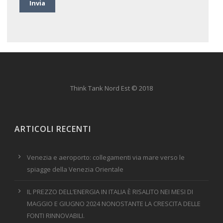
Think Tank Nord Est © 2018
ARTICOLI RECENTI
Venezia e aeroporto: collegamenti via mare verso le
spiagge della Venezia Orientale
IL PREZZO DELL’ENERGIA IN ITALIA È RISALITO NEI MESI DI
MAGGIO E GIUGNO 2024 NONOSTANTE LA CRESCITA DELLE
FONTI RINNOVABILI.