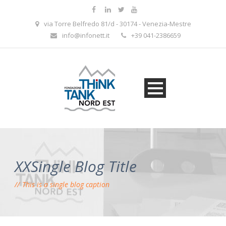
via Torre Belfredo 81/d - 30174 - Venezia-Mestre
info@infonett.it
+39 041-2386659
XXSingle Blog Title
This is a single blog caption