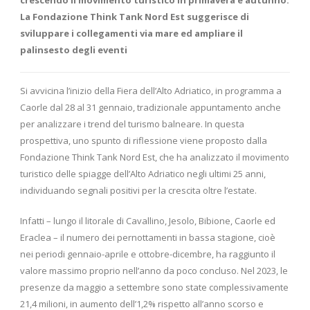
crescendo il movimento turistico in primavera e autunno.
La Fondazione Think Tank Nord Est suggerisce di
sviluppare i collegamenti via mare ed ampliare il
palinsesto degli eventi
Si avvicina l’inizio della Fiera dell’Alto Adriatico, in programma a
Caorle dal 28 al 31 gennaio, tradizionale appuntamento anche
per analizzare i trend del turismo balneare. In questa
prospettiva, uno spunto di riflessione viene proposto dalla
Fondazione Think Tank Nord Est, che ha analizzato il movimento
turistico delle spiagge dell’Alto Adriatico negli ultimi 25 anni,
individuando segnali positivi per la crescita oltre l’estate.
Infatti – lungo il litorale di Cavallino, Jesolo, Bibione, Caorle ed
Eraclea – il numero dei pernottamenti in bassa stagione, cioè
nei periodi gennaio-aprile e ottobre-dicembre, ha raggiunto il
valore massimo proprio nell’anno da poco concluso. Nel 2023, le
presenze da maggio a settembre sono state complessivamente
21,4 milioni, in aumento dell’1,2% rispetto all’anno scorso e