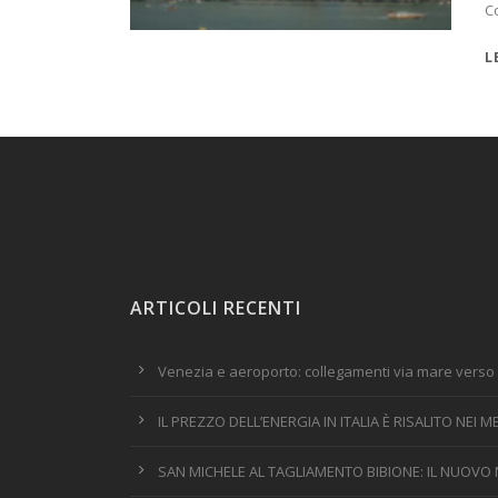
C
L
ARTICOLI RECENTI
Venezia e aeroporto: collegamenti via mare verso 
IL PREZZO DELL’ENERGIA IN ITALIA È RISALITO NEI
SAN MICHELE AL TAGLIAMENTO BIBIONE: IL NUOVO 