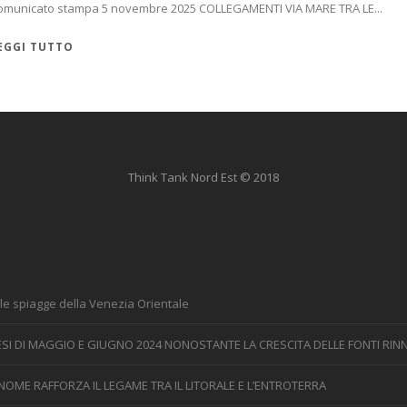
omunicato stampa 5 novembre 2025 COLLEGAMENTI VIA MARE TRA LE...
EGGI TUTTO
Think Tank Nord Est © 2018
le spiagge della Venezia Orientale
 MESI DI MAGGIO E GIUGNO 2024 NONOSTANTE LA CRESCITA DELLE FONTI RINN
NOME RAFFORZA IL LEGAME TRA IL LITORALE E L’ENTROTERRA