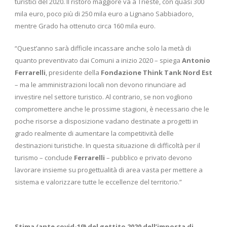
turistici del 2020. Il ristoro maggiore va a Trieste, con quasi 300
mila euro, poco più di 250 mila euro a Lignano Sabbiadoro,
mentre Grado ha ottenuto circa 160 mila euro.
“Quest’anno sarà difficile incassare anche solo la metà di
quanto preventivato dai Comuni a inizio 2020 – spiega
Antonio
Ferrarelli
, presidente della
Fondazione Think Tank Nord Est
– ma le amministrazioni locali non devono rinunciare ad
investire nel settore turistico. Al contrario, se non vogliono
compromettere anche le prossime stagioni, è necessario che le
poche risorse a disposizione vadano destinate a progetti in
grado realmente di aumentare la competitività delle
destinazioni turistiche. In questa situazione di difficoltà per il
turismo – conclude
Ferrarelli
– pubblico e privato devono
lavorare insieme su progettualità di area vasta per mettere a
sistema e valorizzare tutte le eccellenze del territorio.”
Stima (ante covid-19) del gettito 2020 dell’imposta di