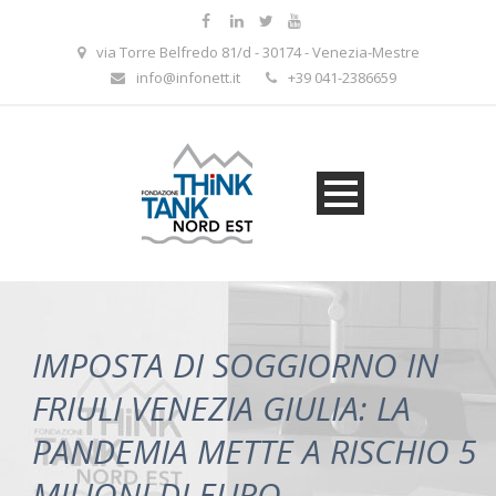
via Torre Belfredo 81/d - 30174 - Venezia-Mestre
info@infonett.it
+39 041-2386659
IMPOSTA DI SOGGIORNO IN
FRIULI VENEZIA GIULIA: LA
PANDEMIA METTE A RISCHIO 5
MILIONI DI EURO