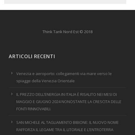
Think Tank Nord Est © 2018
ARTICOLI RECENTI
Venezia e aeroporto: collegamenti via mare verso le
spiagge della Venezia Orientale
IL PREZZO DELL’ENERGIA IN ITALIA È RISALITO NEI MESI DI
MAGGIO E GIUGNO 2024 NONOSTANTE LA CRESCITA DELLE
FONTI RINNOVABILI.
SAN MICHELE AL TAGLIAMENTO BIBIONE: IL NUOVO NOME
RAFFORZA IL LEGAME TRA IL LITORALE E L’ENTROTERRA