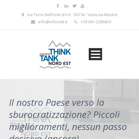
via Torre Belfredo 81/d - 30174 - Venezia-Mestre
info@infonett.it
+39 041-2386659
Il nostro Paese verso la
sburocratizzazione? Piccoli
miglioramenti, nessun passo
decisivo (ancora)