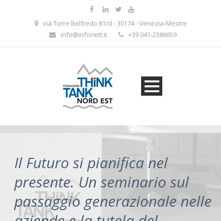
via Torre Belfredo 81/d - 30174 - Venezia-Mestre
info@infonett.it
+39 041-2386659
Il Futuro si pianifica nel
presente. Un seminario sul
passaggio generazionale nelle
aziende e la tutela del